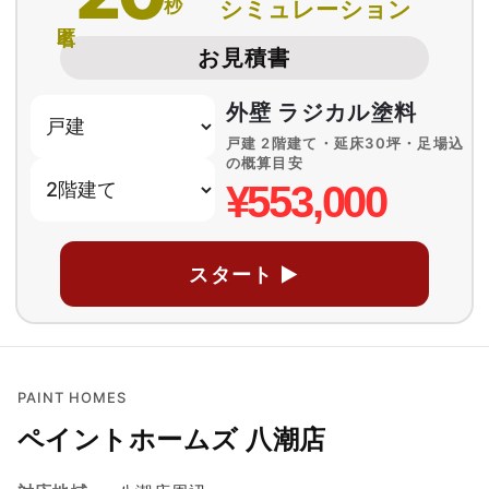
秒
シミュレーション
匿名
お見積書
外壁 ラジカル塗料
戸建 2階建て・延床30坪・足場込
の概算目安
¥553,000
スタート ▶
PAINT HOMES
ペイントホームズ 八潮店