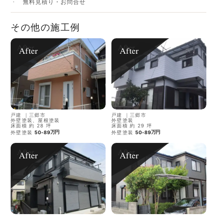
無料見積り・お問合せ
その他の施工例
After
After
戸建
｜
三郷市
戸建
｜
三郷市
外壁塗装、屋根塗装
外壁塗装
床面積 約 28 坪
床面積 約 29 坪
万円
万円
外壁塗装
50-89
外壁塗装
50-89
After
After